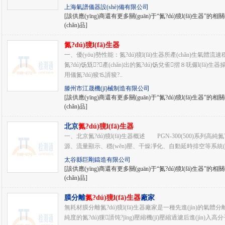
上海氣譜儀器設(shè)備有限公司
[該供應(yīng)商還有更多關(guān)于“氮?dú)獍l(fā)生器”的相關(
(chǎn)品]
氮?dú)獍l(fā)生器
一、優(yōu)勢性能：氮?dú)獍l(fā)生器所產(chǎn)生氣體
氮?dú)饧兓?，產(chǎn)出的氮?dú)饧兌雀摺８呒儼l(fā)生器操
用儀氮?dú)狻⒖諝狻?..
滕州市江晟機(jī)械制造有限公司
[該供應(yīng)商還有更多關(guān)于“氮?dú)獍l(fā)生器”的相關(
(chǎn)品]
北京
氮?dú)獍l(fā)生器
一、北京氮?dú)獍l(fā)生器概述 PGN-300(500)系列高純氮
源、流量顯示、穩(wěn)壓、干燥凈化、自動延時排空等系統(t
太谷縣巨剛鑄造有限公司
[該供應(yīng)商還有更多關(guān)于“氮?dú)獍l(fā)生器”的相關(
(chǎn)品]
膜分離
氮?dú)獍l(fā)生器
廠家
無耗材膜分離氮?dú)獍l(fā)生器廠家是一種先進(jìn)的氣體分
純度的氮?dú)猓諝饨?jīng)壓縮機(jī)壓縮過濾后進(j