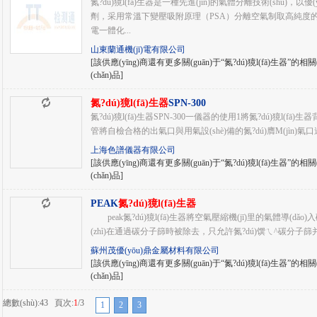
氮?dú)獍l(fā)生器是一種先進(jìn)的氣體分離技術(shù)，以優(
劑，采用常溫下變壓吸附原理（PSA）分離空氣制取高純度的氮?dú)狻５
電一體化...
山東蘭通機(jī)電有限公司
[該供應(yīng)商還有更多關(guān)于“氮?dú)獍l(fā)生器”的相關(
(chǎn)品]
氮?dú)獍l(fā)生器
SPN-300
氮?dú)獍l(fā)生器SPN-300一儀器的使用1將氮?dú)獍l(
管將自檢合格的出氣口與用氣設(shè)備的氮?dú)膺M(jìn)氣口連
上海色譜儀器有限公司
[該供應(yīng)商還有更多關(guān)于“氮?dú)獍l(fā)生器”的相關(
(chǎn)品]
PEAK
氮?dú)獍l(fā)生器
peak氮?dú)獍l(fā)生器將空氣壓縮機(jī)里的氣體導(
(zhì)在通過碳分子篩時被除去，只允許氮?dú)馔ㄟ^碳分子篩并進(j
蘇州茂優(yōu)鼎金屬材料有限公司
[該供應(yīng)商還有更多關(guān)于“氮?dú)獍l(fā)生器”的相關(
(chǎn)品]
總數(shù):43 頁次:
1
/3
1
2
3