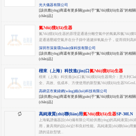
光大儀器有限公司
[該供應(yīng)商還有更多關(guān)于“氮?dú)獍l(fā)生器”的相關(
(chǎn)品]
氮?dú)獍l(fā)生器
氮?dú)獍l(fā)生器的原理是通過分離空氣中的氧氣和氮?dú)
是通過壓縮空氣并在分子篩中過濾掉氧氣分子，從而得到高純度的氮
深圳市深泉環(huán)保科技有限公司
[該供應(yīng)商還有更多關(guān)于“氮?dú)獍l(fā)生器”的相關(
(chǎn)品]
楷來（上海）科技進(jìn)口
氮?dú)獍l(fā)生器
楷來（上海）科技進(jìn)口氮?dú)獍l(fā)生器簡介：意大利Clai
全、高效、低成本、方便使用的新型氮?dú)獍l(fā)生器NiGenL
高碑店市東緯網(wǎng)絡(luò)科技有限公司
[該供應(yīng)商還有更多關(guān)于“氮?dú)獍l(fā)生器”的相關(
(chǎn)品]
高純液質(zhì)聯(lián)用
氮?dú)獍l(fā)生器
SP-30LN
上海氣譜儀器設(shè)備有限公司給供應(yīng)的高純液質(zhì)聯
用，兼具簡約設(shè)計和良好性能。高純液質(zhì)聯(lián)用氮?d
譜的這款型號...