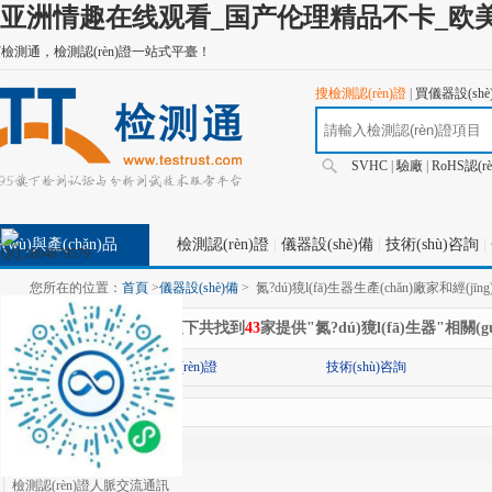
亚洲情趣在线观看_国产伦理精品不卡_欧美
檢測通，檢測認(rèn)證一站式平臺！
搜檢測認(rèn)證
|
買儀器設(shè
SVHC
|
驗廠
|
RoHS認(r
(wù)與產(chǎn)品
檢測認(rèn)證
|
儀器設(shè)備
|
技術(shù)咨詢
|
工業(yè)品商城
您所在的位置：
首頁
>
儀器設(shè)備
>
氮?dú)獍l(fā)生器生產(chǎn)廠家和經(jī
在
"儀器設(shè)備"
分類下共找到
43
家提供"氮?dú)獍l(fā)生器"相關(
(guān)的內(nèi)容
分類:
檢測認(rèn)證
技術(shù)咨詢
查找結(jié)果
檢測認(rèn)證人脈交流通訊