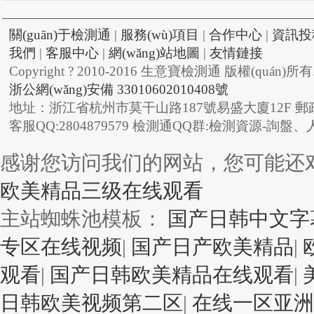
關(guān)于檢測通
|
服務(wù)項目
|
合作中心
|
資訊投
我們
|
客服中心
|
網(wǎng)站地圖
|
友情鏈接
Copyright ? 2010-2016 生意寶檢測通 版權(quán)所有
浙公網(wǎng)安備 33010602010408號
地址：浙江省杭州市莫干山路187號易盛大廈12F 郵政
客服QQ:2804879579 檢測通QQ群:檢測資源-詢盤、人脈
感谢您访问我们的网站，您可能还
欧美精品三级在线观看
主站蜘蛛池模板：
国产日韩中文字
专区在线视频
|
国产日产欧美精品
|
观看
|
国产日韩欧美精品在线观看
|
日韩欧美视频第二区
|
在线一区亚洲