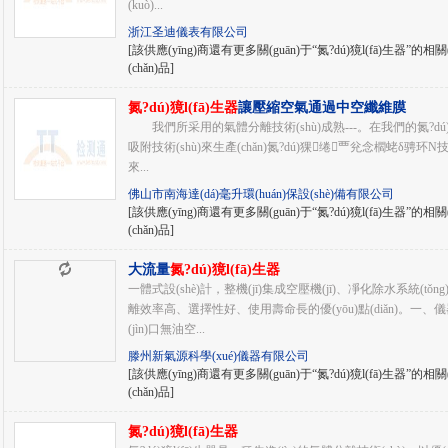
(kuò)...
浙江圣迪儀表有限公司
[該供應(yīng)商還有更多關(guān)于“氮?dú)獍l(fā)生器”的相關(
(chǎn)品]
氮?dú)獍l(fā)生器
讓壓縮空氣通過中空纖維膜
我們所采用的氣體分離技術(shù)成熟---。在我們的氮?dú)獍
吸附技術(shù)來生產(chǎn)氮?dú)猓绻覀兊念櫩蛯δ骋环N
來...
佛山市南海達(dá)毫升環(huán)保設(shè)備有限公司
[該供應(yīng)商還有更多關(guān)于“氮?dú)獍l(fā)生器”的相關(
(chǎn)品]
大流量
氮?dú)獍l(fā)生器
一體式設(shè)計，整機(jī)集成空壓機(jī)、凈化除水系統(tǒn
離效率高、選擇性好、使用壽命長的優(yōu)點(diǎn)。一、儀器產(
(jìn)口無油空...
滕州新氣源科學(xué)儀器有限公司
[該供應(yīng)商還有更多關(guān)于“氮?dú)獍l(fā)生器”的相關(
(chǎn)品]
氮?dú)獍l(fā)生器