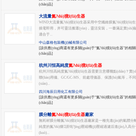
(chǎn)品]
大流量
氮?dú)獍l(fā)生器
WIND大流量氮?dú)獍l(fā)生器采用中空纖維膜氮?dú)獍l(fā)生技
插電即用，并可靈活搬運(yùn)，靈活安裝，一臺滿足實(shí)
適合于...
中山森格包裝機(jī)械有限公司
[該供應(yīng)商還有更多關(guān)于“氮?dú)獍l(fā)生器”的相關(
(chǎn)品]
杭州川恒高純度
氮?dú)獍l(fā)生器
杭州川恒高純度氮?dú)獍l(fā)生器需要注意哪幾點(diǎn)？實(s
聯(lián)用儀、GC/GC-MS、前處理儀器、保護(hù)氣等，
(xiàn)...
四川海辰日用化工有限公司
[該供應(yīng)商還有更多關(guān)于“氮?dú)獍l(fā)生器”的相關(
(chǎn)品]
膜分離
氮?dú)獍l(fā)生器
廠家
無耗材膜分離氮?dú)獍l(fā)生器廠家是一種先進(jìn)的氣體分
純度的氮?dú)猓諝饨?jīng)壓縮機(jī)壓縮過濾后進(j
(kuò)...