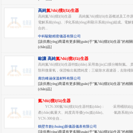
高純
氮?dú)獍l(fā)生器
高純氮?dú)獍l(fā)生器 高純氮?dú)獍l(fā)生器概述及工作原
電解系統(tǒng)、凈化系統(tǒng)和顯示系統(tǒng)組成。電
合的...
中科駿馳精密儀器有限公司
[該供應(yīng)商還有更多關(guān)于“氮?dú)獍l(fā)生器”的相關(
(chǎn)品]
歐讓 高純
氮?dú)獍l(fā)生器
高純氮?dú)獍l(fā)生器特點(diǎn).采用進(jìn)口膜分離
類和微量氧，保證輸出氣體純度；三級除水過濾器，去除殘留水
廊坊峰涵保溫材料有限公司
[該供應(yīng)商還有更多關(guān)于“氮?dú)獍l(fā)生器”的相關(
(chǎn)品]
氮?dú)獍l(fā)生器
YCN-300氮?dú)獍l(fā)生器特點(diǎn)： ·采用桶狀
產(chǎn)氣量大、純度高等優(yōu)點(diǎn)。 ·氣路系統(
YCN-300全自...
鶴壁市創(chuàng)新儀器儀表有限公司
[該供應(yīng)商還有更多關(guān)于“氮?dú)獍l(fā)生器”的相關(