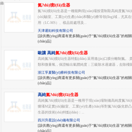
錄
氮?dú)獍l(fā)生器
氮?dú)獍l(fā)生器是一種能夠現(xiàn)場按需制取高純度氮?dú)
(shí)驗室、工業(yè)生產(chǎn)和醫(yī)療等領(lǐng)域，尤
用（LC-MS）、樣品前處理及...
天津遲勛科技有限公司
[該供應(yīng)商還有更多關(guān)于“氮?dú)獍l(fā)生器”的相關(
(chǎn)品]
歐讓 高純
氮?dú)獍l(fā)生器
高純氮?dú)獍l(fā)生器特點(diǎn).采用進(jìn)口膜分離
類和微量氧，保證輸出氣體純度；三級除水過濾器，去除殘留水
浙江孚夏醫(yī)療科技有限公司
[該供應(yīng)商還有更多關(guān)于“氮?dú)獍l(fā)生器”的相關(
(chǎn)品]
高純
氮?dú)獍l(fā)生器
高純氮?dú)獍l(fā)生器是一種用于現(xiàn)場制備高純度氮?d
猓瑵M足實(shí)驗室、工業(yè)生產(chǎn)等對氮?dú)饧兌群凸?
生器的技術(shù)特點(diǎn)：...
四川升星設(shè)備有限公司
[該供應(yīng)商還有更多關(guān)于“氮?dú)獍l(fā)生器”的相關(
(chǎn)品]