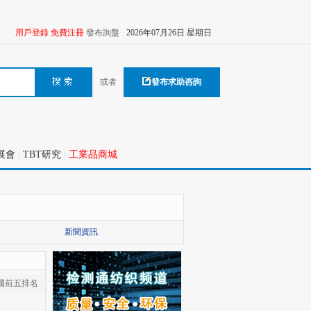
用戶登錄
免費注冊
發布詢盤
2026年07月26日 星期日
或者
發布求助咨詢
展會
|
TBT研究
|
工業品商城
新聞資訊
國前五排名