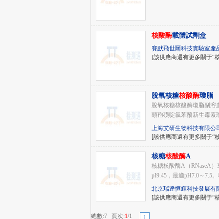
核酸酶
載體試劑盒
賽默飛世爾科技實驗室產
[該供應商還有更多關于“
脫氧核糖
核酸酶
瓊脂
脫氧核糖核酸酶瓊脂副溶血性
頭孢磺啶氯苯酚新生霉素瓊脂/C
上海艾研生物科技有限公
[該供應商還有更多關于“
核糖
核酸酶
A
核糖核酸酶A（RNase
pI9.45，最適pH7.0
北京瑞達恒輝科技發展有
[該供應商還有更多關于“
總數:7 頁次:
1
/1
1