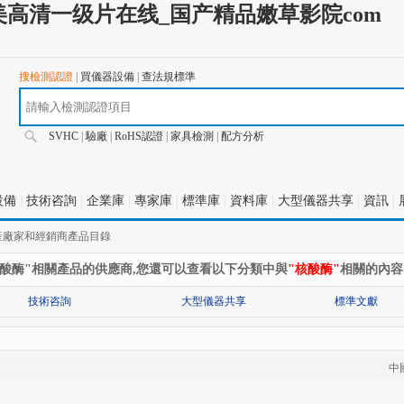
高清一级片在线_国产精品嫩草影院com
搜檢測認證
|
買儀器設備
|
查法規標準
SVHC
|
驗廠
|
RoHS認證
|
家具檢測
|
配方分析
設備
|
技術咨詢
|
企業庫
|
專家庫
|
標準庫
|
資料庫
|
大型儀器共享
|
資訊
|
產廠家和經銷商產品目錄
核酸酶"相關產品的供應商,您還可以查看以下分類中與
"核酸酶"
相關的內容
技術咨詢
大型儀器共享
標準文獻
中