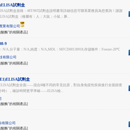
E)ELISA試劑盒
)ELISA試劑盒規格：48T/96T試劑盒說明書等詳細信息可聯系業務員為您查詢！謝謝
ISA試劑盒（種屬有：人；大鼠；小鼠；豚...
實業有限公司
核酸酶”的相關產品]
98-9
/A,分子量：N/A,純度：N/A,MDL：MFCD00130918,存儲條件：Freezer-20℃
技有限公司
核酸酶”的相關產品]
SE1)ELISA試劑盒
1)ELISA試劑盒全面——混合8種不同的常見抗原，對自身免疫性疾病進行全面篩查
時），確診時間更早準確——ELISA檢...
司
核酸酶”的相關產品]
份有限公司
核酸酶”的相關產品]