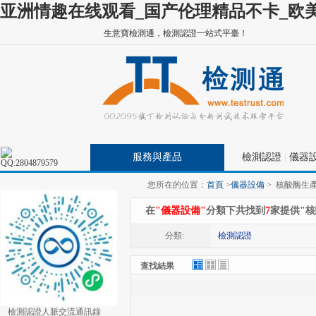
亚洲情趣在线观看_国产伦理精品不卡_欧美
生意寶檢測通，檢測認證一站式平臺！
服務與產品
檢測認證
|
儀器
您所在的位置：
首頁
>
儀器設備
>
核酸酶生
在
"儀器設備"
分類下共找到
7
家提供"
分類:
檢測認證
查找結果
檢測認證人脈交流通訊錄