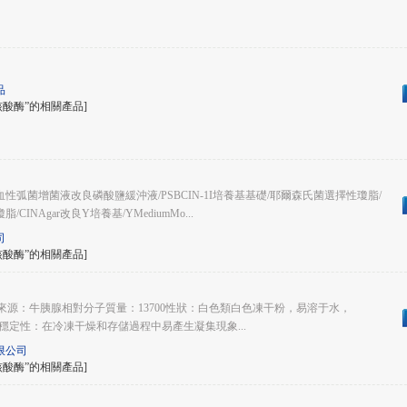
品
核酸酶”的相關產品]
弧菌增菌液改良磷酸鹽緩沖液/PSBCIN-1I培養基基礎/耶爾森氏菌選擇性瓊脂/
INAgar改良Y培養基/YMediumMo...
司
核酸酶”的相關產品]
A）來源：牛胰腺相對分子質量：13700性狀：白色類白色凍干粉，易溶于水，
～7.5。穩定性：在冷凍干燥和存儲過程中易產生凝集現象...
限公司
核酸酶”的相關產品]