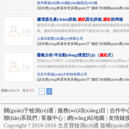
泉州萬達(dá)實(shí)驗(yàn)儀器設(shè)備
[該供應(yīng)商還有更多關(guān)于“濾紙”的相關(guān)產(chǎ
濾清器生產(chǎn)烘箱,
濾紙
固化烘箱,
濾紙
烘烤箱
濾清器生產(chǎn)烘箱,濾紙固化烘箱,濾紙烘烤箱濾紙固化烘
烤。濾紙與熱熔膠粘接固化的烘干固化設(shè)備。濾紙烘烤箱特點(
上海旦順實(shí)業(yè)有限公司
[該供應(yīng)商還有更多關(guān)于“濾紙”的相關(guān)產(chǎ
廢氣分析/半自動(dòng)煙度計(jì)（
濾紙
式）
型號(hào):TS88ZV-2LB(金牌優(yōu)勢(shì))抽氣時(shí)間htt
10(RB)濾紙有效面積直徑φ32mm抽氣時(shí)間1.4±0.2S抽氣量33
北京中西遠(yuǎn)大科技有限公司
[該供應(yīng)商還有更多關(guān)于“濾紙”的相關(guān)產(chǎ
總數(shù):33 頁次:
1
/2
1
2
關(guān)于檢測(cè)通
|
服務(wù)項(xiàng)目
|
合作中
聯(lián)系我們
|
客服中心
|
網(wǎng)站地圖
|
友情鏈
Copyright ? 2010-2016 生意寶檢測(cè)通 版權(quán)