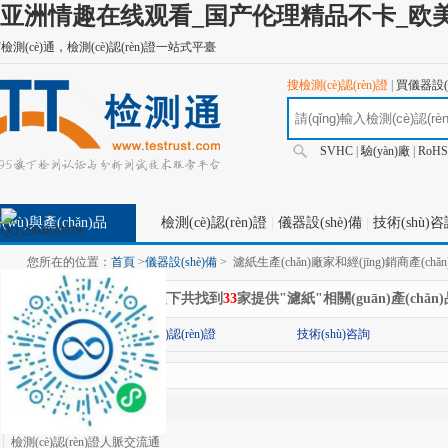
亚洲情趣在线观看_国产伦理精品不卡_欧美
測(cè)通，檢測(cè)認(rèn)證一站式平臺
搜檢測(cè)認(rèn)證
|
買儀器設(s
SVHC
|
驗(yàn)廠
|
RoHS
(wù)與產(chǎn)品
檢測(cè)認(rèn)證
|
儀器設(shè)備
|
技術(shù)
TBT研究
|
工業(yè)品商城
您所在的位置：
首頁
>
儀器設(shè)備
>
濾紙生產(chǎn)廠家和經(jīng)銷商產(chǎ
在
"儀器設(shè)備"
分類下共找到
33
家提供"濾紙"相關(guān)產(chǎ
分類:
檢測(cè)認(rèn)證
技術(shù)咨詢
查找結(jié)果
檢測(cè)認(rèn)證人脈交流通