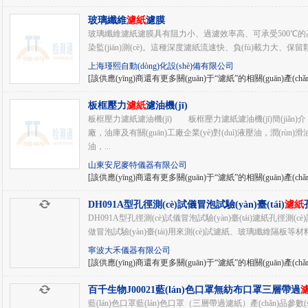
玻璃纖維
濾紙
濾膜
玻璃纖維濾紙濾膜具有阻力小、過濾效率高、可承受500℃的高溫，
染監(jiān)測(cè)。這種深度濾紙流速快、負(fù)載力大、保留
上海瑾熙自動(dòng)化設(shè)備有限公司
[該供應(yīng)商還有更多關(guān)于“濾紙”的相關(guān)產(chǎ
板框壓力
濾紙
濾油機(jī)
板框壓力濾紙濾油機(jī) 板框壓力濾紙濾油機(jī)簡(jiǎn)
廠，油庫及有關(guān)工廠企業(yè)對(duì)液壓油，潤(rù
油，...
山東安尼麥特儀器有限公司
[該供應(yīng)商還有更多關(guān)于“濾紙”的相關(guān)產(chǎ
DH091A型孔徑測(cè)試儀冒泡試驗(yàn)臺(tái)
濾紙
試儀寧波大禾供
DH091A型孔徑測(cè)試儀冒泡試驗(yàn)臺(tái)濾紙孔徑
做冒泡試驗(yàn)臺(tái)用來測(cè)試濾紙、玻璃纖維隔板等材
寧波大禾儀器有限公司
[該供應(yīng)商還有更多關(guān)于“濾紙”的相關(guān)產(chǎ
百千生物J00021藍(lán)色口罩無紡布口罩三層帶過
口罩
藍(lán)色口罩藍(lán)色口罩（三層帶過濾紙）產(chǎn)品參