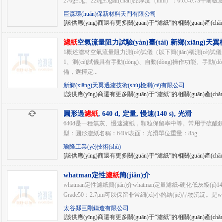
270g±5g、220g±5g產(chǎn)品厚度（mm）：0.65-0.73干耐破度
巨森環(huán)保新材料天門有限公司
[該供應(yīng)商還有更多關(guān)于“濾紙”的相關(guān)產(chǎ
濾紙
空氣流量阻力試驗(yàn)臺(tái) 新鄉(xiāng)天翼
(shè)備
1概述濾材空氣流量阻力測(cè)試儀（以下簡(jiǎn)稱測(cè
1、測(cè)試儀具有手動(dòng)、自動(dòng)操作功能。手動(d
備，選擇定...
新鄉(xiāng)天翼過濾技術(shù)檢測(cè)有限公司
[該供應(yīng)商還有更多關(guān)于“濾紙”的相關(guān)產(chǎ
圓形過
濾紙
, 640 d, 定量, 慢速(140 s), 光滑
640d是一種無灰、慢速濾紙，顆粒保留率中等。常用于硫
型：圓形濾紙名稱：640d表面：光滑單位重量：85g...
瑜隆工業(yè)技術(shù)
[該供應(yīng)商還有更多關(guān)于“濾紙”的相關(guān)產(chǎ
whatman定性
濾紙
簡(jiǎn)介
whatman定性濾紙簡(jiǎn)介whatman定量濾紙-硬化低灰級(jí)1
Grade50：2.7μm可以保留非常細(xì)小的結(jié)晶物沉淀。是wh
太谷縣巨剛鑄造有限公司
[該供應(yīng)商還有更多關(guān)于“濾紙”的相關(guān)產(chǎ