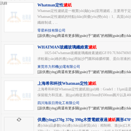
訊錄
Whatman定性
濾紙
Whatman定性濾紙是一種實(shí)驗(yàn)室用濾紙，主要用于定性
Whatman定性濾紙的特點(diǎn)與優(yōu)勢(shì)：1、高質(
纖維制成，...
零星科技有限公司
[該供應(yīng)商還有更多關(guān)于“濾紙”的相關(guān)產(chǎ
WHATMAN玻纖玻璃纖維素
濾紙
1825-047whatman玻纖玻璃纖維素濾紙GF/F0.7UM47
求較嚴(yán)格的應(yīng)用如沙門菌和綠膿桿菌、蛋白溶液的
東莞市力邦機(jī)電有限公司
[該供應(yīng)商還有更多關(guān)于“濾紙”的相關(guān)產(chǎ
上海希和科技Whatman定性
濾紙
上海希和科技Whatman定性濾紙規(guī)格：Grade1：11μm
保留能力和流速。規(guī)格從直徑10mm到500mm圓片以及46
四川海辰日用化工有限公司
[該供應(yīng)商還有更多關(guān)于“濾紙”的相關(guān)產(chǎ
供應(yīng)270g 370g 390g木漿電鍍液過
濾紙
圓形470
產(chǎn)品參數(shù)產(chǎn)品材質(zhì)：精制棉、進(jìn)口