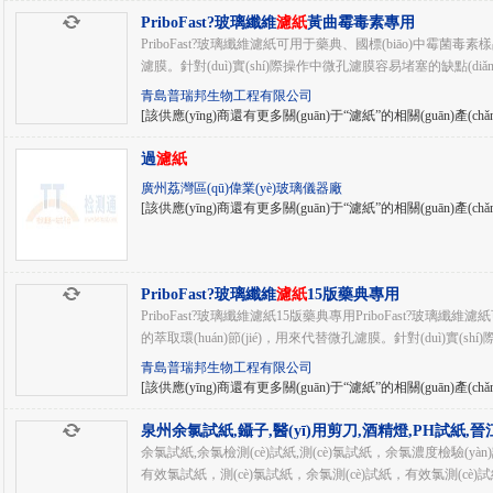
PriboFast?玻璃纖維
濾紙
黃曲霉毒素專用
PriboFast?玻璃纖維濾紙可用于藥典、國標(biāo)中霉菌毒素
濾膜。針對(duì)實(shí)際操作中微孔濾膜容易堵塞的缺點(diǎ
青島普瑞邦生物工程有限公司
[該供應(yīng)商還有更多關(guān)于“濾紙”的相關(guān)產(chǎ
過
濾紙
廣州荔灣區(qū)偉業(yè)玻璃儀器廠
[該供應(yīng)商還有更多關(guān)于“濾紙”的相關(guān)產(chǎ
PriboFast?玻璃纖維
濾紙
15版藥典專用
PriboFast?玻璃纖維濾紙15版藥典專用PriboFast?玻璃
的萃取環(huán)節(jié)，用來代替微孔濾膜。針對(duì)實(sh
青島普瑞邦生物工程有限公司
[該供應(yīng)商還有更多關(guān)于“濾紙”的相關(guān)產(chǎ
泉州余氯試紙,鑷子,醫(yī)用剪刀,酒精燈,PH試紙,
過
濾紙
,石獅酸度計(jì)...
余氯試紙,余氯檢測(cè)試紙,測(cè)氯試紙，余氯濃度檢驗(yà
有效氯試紙，測(cè)氯試紙，余氯測(cè)試紙，有效氯測(cè)試紙