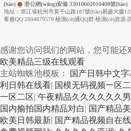
(hào)
浙公網(wǎng)安備 33010602010408號(hào)
地址：浙江省杭州市莫干山路187號(hào)易盛大廈12F
客服QQ:2804879579 檢測(cè)通QQ群:檢測(cè)資源-
感谢您访问我们的网站，您可能还
欧美精品三级在线观看
主站蜘蛛池模板：
国产日韩中文字
利日韩在线看
|
国模无码视频一区二
一区二区
|
午夜精品久久久久久久
国内揄拍国内精品对白
|
国产精品美
欧美日韩最新
|
国产精品视频自在线