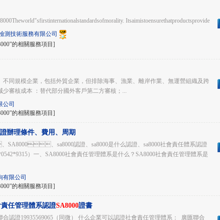
00Theworld"sfirstinternationalstandardsofmorality. Itsaimistoensurethatproductsprovidedbys
檢測技術服務有限公司
000”的相關服務項目]
不同規模企業，包括外貿企業，但排除海事、漁業、離岸作業、無運營組織及跨
減少審核成本 ：替代部分國外客戶第二方審核；...
限公司
000”的相關服務項目]
辦理條件、費用、周期
、SA8000、sa8000認證、sa8000是什么認證、sa8000社會責任體系認證
7*0542*9315）一、SA8000社會責任管理體系是什么？SA8000社會責任管理體系是
詢有限公司
000”的相關服務項目]
社會責任管理體系認證
SA8000
證書
認證19935569065（同微） 什么企業可以認證社會責任管理體系： 廣匯聯合