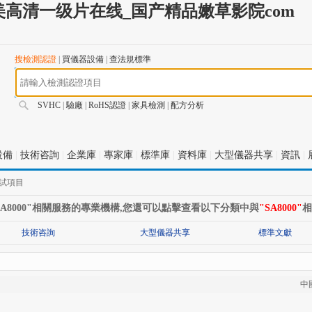
高清一级片在线_国产精品嫩草影院com
搜檢測認證
|
買儀器設備
|
查法規標準
SVHC
|
驗廠
|
RoHS認證
|
家具檢測
|
配方分析
設備
|
技術咨詢
|
企業庫
|
專家庫
|
標準庫
|
資料庫
|
大型儀器共享
|
資訊
|
測試項目
SA8000"相關服務的專業機構,您還可以點擊查看以下分類中與
"SA8000"
相
技術咨詢
大型儀器共享
標準文獻
中