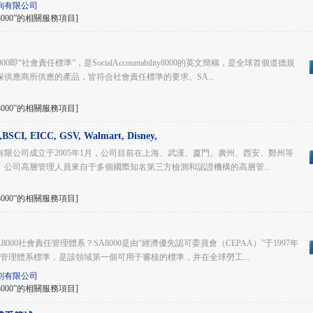
詢有限公司
000”的相關服務項目]
8000即“社會責任標準”，是SocialAccountability8000的英文簡稱，是全球首個道德規
確保供應商所供應的產品，皆符合社會責任標準的要求。SA...
000”的相關服務項目]
,BSCI, EICC, GSV, Walmart, Disney,
司成立于2005年1月，公司目前在上海、武漢、廈門、廣州、西安、鄭州等
。公司高層管理人員來自于多個國際知名第三方檢測和認證機構的高層管...
000”的相關服務項目]
A8000社會責任管理體系？SA8000是由“經濟優先認可委員會（CEPAA）”于1997年
體系標準，是該領域第一個可用于審核的標準，并在全球勞工...
劃有限公司
000”的相關服務項目]