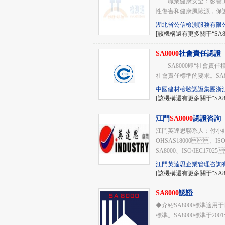
職業健康安全：影響工作
性傷害和健康風險源，保護勞
湖北省公信檢測服務有限
[該機構還有更多關于“SA8
SA8000
社會責任認證
SA8000即“社會責任
社會責任標準的要求。SA8
中國建材檢驗認證集團浙
[該機構還有更多關于“SA8
江門
SA8000
認證咨詢
江門英達思聯系人：付小姐135
OHSAS18000、ISO
SA8000、ISO/IEC17025
江門英達思企業管理咨詢
[該機構還有更多關于“SA8
SA8000
認證
◆介紹SA8000標準適用
標準。SA8000標準于200