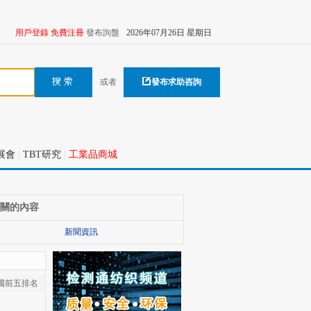
用戶登錄
免費注冊
發布詢盤
2026年07月26日 星期日
或者
發布求助咨詢
展會
|
TBT研究
|
工業品商城
關的內容
新聞資訊
國前五排名