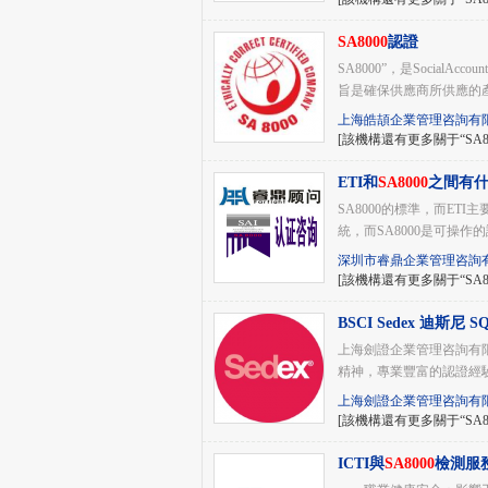
SA8000
認證
SA8000”，是SocialAccou
旨是確保供應商所供應的產品
上海皓頡企業管理咨詢有
[該機構還有更多關于“SA8
ETI和
SA8000
之間有
SA8000的標準，
統，而SA8000是可操作的
深圳市睿鼎企業管理咨詢
[該機構還有更多關于“SA8
BSCI Sedex 迪斯尼 
上海劍證企業管理咨詢有
精神，專業豐富的認證
上海劍證企業管理咨詢有
[該機構還有更多關于“SA8
ICTI與
SA8000
檢測服