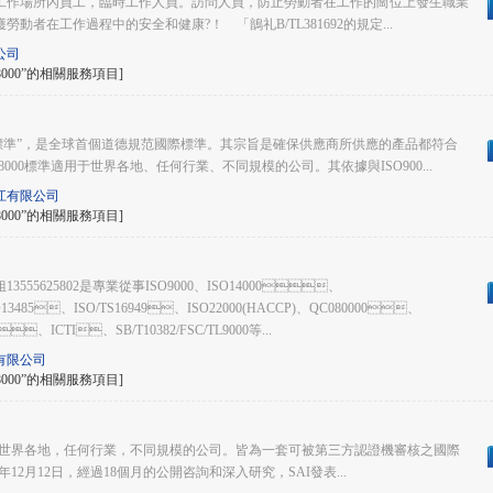
場所內員工，臨時工作人員。訪問人員，防止勞動者在工作的崗位上發生職業
動者在工作過程中的安全和健康?！ 「鶕礼B/TL381692的規定...
公司
000”的相關服務項目]
標準”，是全球首個道德規范國際標準。其宗旨是確保供應商所供應的產品都符合
000標準適用于世界各地、任何行業、不同規模的公司。其依據與ISO900...
江有限公司
000”的相關服務項目]
55625802是專業從事ISO9000、ISO14000、
13485、ISO/TS16949、ISO22000(HACCP)、QC080000、
、ICTI、SB/T10382/FSC/TL9000等...
有限公司
000”的相關服務項目]
于世界各地，任何行業，不同規模的公司。皆為一套可被第三方認證機審核之國際
1年12月12日，經過18個月的公開咨詢和深入研究，SAI發表...