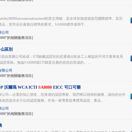
ntability8000Internationalstandard的英文簡稱，是全球首個道德規范國際標準。其宗
，皆符合社會責任標準的要求。SA8000標準適用于...
限公司
000”的相關服務項目]
什么區別
而ETI主要是由英國公司組成；ETI驗廠認證目的是通過比較改工人權益的不同方案來改系
認證系統。無論SA8000或ETI都是在廣的咨詢后形成的。 ...
有限公司
000”的相關服務項目]
SQP 沃爾瑪 WCA ICTI
SA8000
EICC 可口可樂
限公司---企業的知心朋友，您身邊的認證專家。我們將以熱情的服務，誠信的合作
經驗為您提供全方位的認證服務。作為一家專業從事體系認證、產品...
限公司
000”的相關服務項目]
務