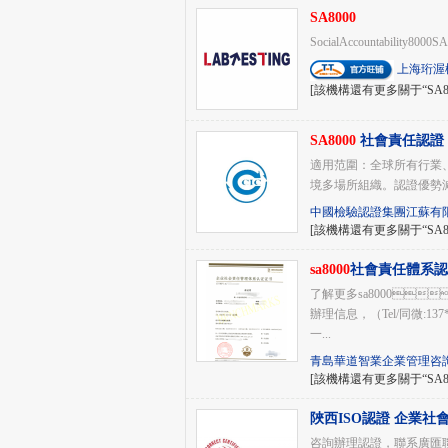
SA8000
SocialAccountability8000SA80
上海珩渥
[該機構還有更多關于“SA8
SA8000
社會責任認證
適用范圍：全球所有行業、
境多場所組織。認證優勢
中國檢驗認證集團江蘇有
[該機構還有更多關于“SA8
sa8000
社會責任體系認證
了解更多sa8000
辦理信息，（Tel/同微:13
一...
青島華道智業企業管理咨
[該機構還有更多關于“SA8
陜西ISO認證 企業
咨詢辦理認證，聯系廣匯聯合