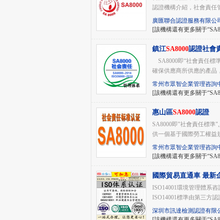
認證機構介紹，社會責任
廣匯聯合認證服務有限公
[該機構還有更多關于“SA8
鎮江
SA8000
認證社會
SA8000即“社會責任標準”
確保供應商所供應的產品
常州市眾智企業管理咨詢
[該機構還有更多關于“SA8
惠山區
SA8000
認證
SA8000即"社會責任標準",是
供一個基于國際勞工權益規
常州市眾智企業管理咨詢
[該機構還有更多關于“SA8
國際貿易直通車 最新
ISO14000、
ISO14001環境管理體系咨詢
ISO14001標準由第三方認
深圳市訊達檢測認證有限
[該機構還有更多關于“SA8