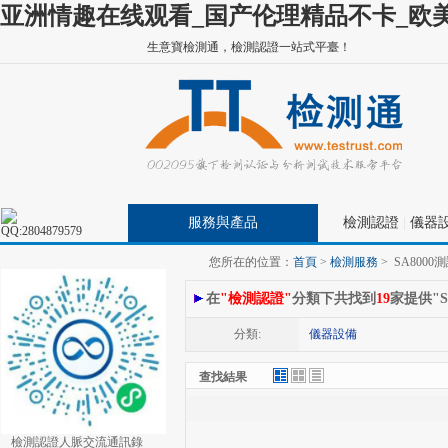
亚洲情趣在线观看_国产伦理精品不卡_欧美
生意寶檢測通，檢測認證一站式平臺！
服務與產品
檢測認證
|
儀器
您所在的位置：
首頁
>
檢測服務
>
SA8000
在
"檢測認證"
分類下共找到
19
家提供"
分類:
儀器設備
查找結果
檢測認證人脈交流通訊錄