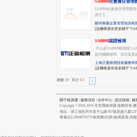
SA8000
社會責任管理
SA8000社會責任管理體系
用于工...
蘇州華菱企業管理咨詢有
[該機構還有更多關于“SA8
SA8000
認證檢測
什么是SA8000檢測呢,SA80
規范國際標準。其宗旨
上海正鑒檢測技術服務有
[該機構還有更多關于“SA8
總數:19 頁次:
1
/1
1
關于檢測通
|
服務項目
|
合作中心
|
資訊投稿
|
媒
Copyright ? 2010-2016 生意寶檢測通 版權所有.
浙
地址：浙江省杭州市莫干山路187號易盛大廈12F 
客服QQ:2804879579 檢測通QQ群:檢測資源-詢盤、