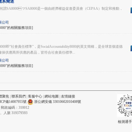
體系簡述
何謂SA8000？SA8000是一個由經濟權益促進委員會（CEPAA）制定和推動，
限公司
000”的相關服務項目]
00即“社會責任標準”，是SocialAccountability8000的英文簡稱，是全球首個道德
是確保供應商所供應的產品，皆符合社會責任標準...
限公司
000”的相關服務項目]
體聚焦
|
聯系我們
|
客服中心
|
網站地圖
|
友情鏈接
ICP備14007955號
浙公網安備 33010602010408號
郵政編碼：310012
人脈 319379593
檢測通手