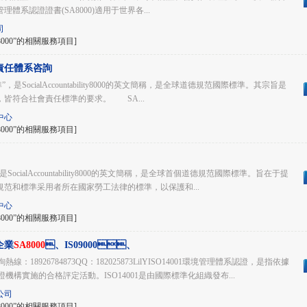
管理體系認證證書(SA8000)適用于世界各...
司
000”的相關服務項目]
責任體系咨詢
，是SocialAccountability8000的英文簡稱，是全球道德規范國際標準。其宗旨是
，皆符合社會責任標準的要求。 SA...
中心
000”的相關服務項目]
SocialAccountability8000的英文簡稱，是全球首個道德規范國際標準。旨在于提
范和標準采用者所在國家勞工法律的標準，以保護和...
中心
000”的相關服務項目]
企業
SA8000
、IS09000、
OHSAS18000國際
熱線：18926784873QQ：182025873LilYISO14001環境管理體系認證，是指依據
證機構實施的合格評定活動。ISO14001是由國際標準化組織發布...
公司
000”的相關服務項目]