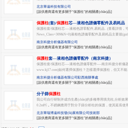
北京華遠科技有限公司
[該供應商還有更多關于“保護柱”的相關產(chǎn)品]
保護柱
(套)/
保護柱
芯---液相色譜儀零配件及易耗品
保護柱套/保護柱芯----液相色譜零配件,易耗品.. (查看詳情，可點擊：http:
News_Class=309&N=0)液相色譜儀零配件及易耗品主要規(guī)
南京科捷分析儀器有限公司
[該供應商還有更多關于“保護柱”的相關產(chǎn)品]
保護柱
套---液相色譜儀零配件（南京科捷）
保護柱套/保護柱芯----液相色譜儀零配件----南京科捷分析儀
www.kj17.com)如何選擇保護柱？怎樣選擇保護柱，但又不能..
南京科捷分析儀器有限公司駐西南辦事處
[該供應商還有更多關于“保護柱”的相關產(chǎn)品]
分子篩
保護柱
我公司自行研制并成功生產(chǎn)的多種專用填充柱,分析效果非
0.2m，不銹鋼應用于對分子篩分析柱的保護，使其延長使用壽命
北京華瑞博遠科技發(fā)展有限公司技術部
[該供應商還有更多關于“保護柱”的相關產(chǎn)品]