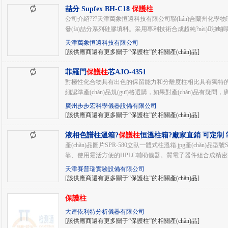
喆分 Supfex BH-C18
保護柱
公司介紹???天津萬象恒遠科技有限公司聯(lián)合蘭州化學物理研
發(fā)喆分系列硅膠填料。采用專利技術合成超純?nèi)浊蛐喂枘z
天津萬象恒遠科技有限公司
[該供應商還有更多關于“保護柱”的相關產(chǎn)品]
菲羅門
保護柱
芯AJO-4351
對極性化合物具有出色的保留能力和分離度柱相比具有獨特
細認準產(chǎn)品規(guī)格選購，如果對產(chǎn)品有疑問
廣州步步宏科學儀器設備有限公司
[該供應商還有更多關于“保護柱”的相關產(chǎn)品]
液相色譜柱溫箱?
保護柱
恒溫柱箱?廠家直銷 可定制
箱...
產(chǎn)品圖片SPR-580立臥一體式柱溫箱.jpg產(chǎn)
靠、使用靈活方便的HPLC輔助儀器。質電子器件組合成精密溫
天津賽普瑞實驗設備有限公司
[該供應商還有更多關于“保護柱”的相關產(chǎn)品]
保護柱
大連依利特分析儀器有限公司
[該供應商還有更多關于“保護柱”的相關產(chǎn)品]