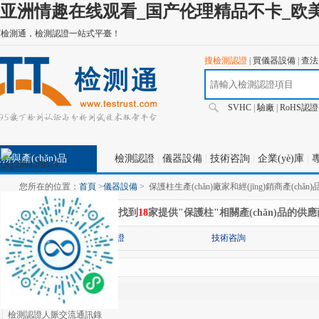
亚洲情趣在线观看_国产伦理精品不卡_欧美
檢測通，檢測認證一站式平臺！
搜檢測認證
|
買儀器設備
|
查法規
SVHC
|
驗廠
|
RoHS認證
務與產(chǎn)品
檢測認證
|
儀器設備
|
技術咨詢
|
企業(yè)庫
|
專
您所在的位置：
首頁
>
儀器設備
>
保護柱生產(chǎn)廠家和經(jīng)銷商產(chǎn
在
"儀器設備"
分類下共找到
18
家提供"保護柱"相關產(chǎn)品的
分類:
檢測認證
技術咨詢
查找結果
檢測認證人脈交流通訊錄