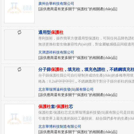
廣州合華科技有限公司
[該供應商還有更多關于“保護柱”的相關產(chǎn)品]
通用型
保護柱
專利技術，操作簡單方便通用型保護柱，可與任何品牌色
無須更換柱套生物兼容性內(nèi)徑，對金屬敏感樣品同樣適用
天津譜祥科技有限公司
[該供應商還有更多關于“保護柱”的相關產(chǎn)品]
分子篩
保護柱
，填充柱，填充色譜柱，不銹鋼填充
分子篩保護柱我公司自行研制并成功生產(chǎn)的多種專用填充柱,
格為：0.2m，不銹鋼應用于對分子篩分析柱的保護
北京華瑞博遠科技發(fā)展有限公司
[該供應商還有更多關于“保護柱”的相關產(chǎn)品]
保護柱
套/
保護柱
芯
保護柱套/保護柱芯北京華瑞博遠科技發(fā)展有限公司是目前
引進世界上最先進的裝柱工藝技術、結合我們多年的生產(chǎn)經(jīn
北京華博科技制造有限公司
[該供應商還有更多關于“保護柱”的相關產(chǎn)品]