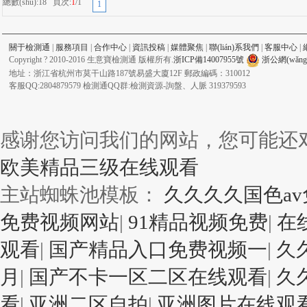
總數(shù):18 頁次:
1
/1
1
關于檢測通
|
服務項目
|
合作中心
|
資訊投稿
|
媒體聚焦
|
聯(lián)系我們
|
客服中心
|
Copyright ? 2010-2016 生意寶檢測通 版權所有.
浙ICP備14007955號
浙公網(wǎng)
地址：浙江省杭州市莫干山路187號易盛大廈12F 郵政編碼：310012
客服QQ:2804879579 檢測通QQ群:檢測資源-詢盤、人脈 319379593
感谢您访问我们的网站，您可能还
欧美精品三级在线观看
主站蜘蛛池模板：
久久久久国色a
免费视频网站
|
91精品视频免费
|
在
观看
|
国产精品入口免费视频一
|
久
月
|
国产不卡一区二区在线观看
|
久
看
|
亚洲二区自拍
|
亚洲图片在线观