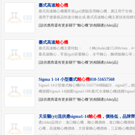
臺式高速
離心機
臺式高速離心機屬常規(guī)實驗室用離心機，廣泛用于生物，化學
適用于微量樣品快速分離合成.臺式高速離心機主要技術指標1.型號：
[該供應商還有更多關于“離心機”的相關產(chǎn)品]
臺式高速
離心機
臺式高速離心機主要特點： 1.轉(zhuǎn)速15,000r/min，4×
量高速離心，常規(guī)容量離心，水平離心，酶標板離心等
[該供應商還有更多關于“離心機”的相關產(chǎn)品]
Sigma 1-14 小型臺式
離心機
010-51657568
Sigma1-14小型臺式離心機010-51657568關鍵詞，sigma
機德國Sigma1-14|德國Sigma3-18K臺式冷凍離心機|德國Sigma3-
[該供應商還有更多關于“離心機”的相關產(chǎn)品]
天呈醫(yī)流供應sigma1-14
離心機
，價格低，品牌齊!
51083677-804
產(chǎn)品簡介：進口離心機，離心機價格，進口離心機價格
心機，高速離心機價格，大容量離心機價格，三足離心機價格