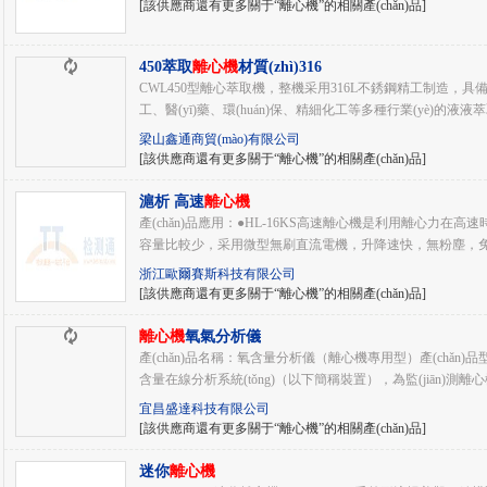
[該供應商還有更多關于“離心機”的相關產(chǎn)品]
450萃取
離心機
材質(zhì)316
CWL450型離心萃取機，整機采用316L不銹鋼精工制造，具備優(y
工、醫(yī)藥、環(huán)保、精細化工等多種行業(yè)的液液
梁山鑫通商貿(mào)有限公司
[該供應商還有更多關于“離心機”的相關產(chǎn)品]
滬析 高速
離心機
產(chǎn)品應用：●HL-16KS高速離心機是利用離心力在高速時用于
容量比較少，采用微型無刷直流電機，升降速快，無粉塵，免維護
浙江歐爾賽斯科技有限公司
[該供應商還有更多關于“離心機”的相關產(chǎn)品]
離心機
氧氣分析儀
產(chǎn)品名稱：氧含量分析儀（離心機專用型）產(chǎn)品型號：
含量在線分析系統(tǒng)（以下簡稱裝置），為監(jiān)測離心機、
宜昌盛達科技有限公司
[該供應商還有更多關于“離心機”的相關產(chǎn)品]
迷你
離心機