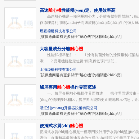
高速
離心機
性能穩(wěn)定、使用效率高
高速離心機是一種利用離心力，分離液體與固體顆?；蛞
作原理是利用轉(zhuǎn)子高速旋轉(zhuǎn)產(chǎn)生的強
邢臺德延科技有限公司
[該供應商還有更多關于“離心機”的相關產(chǎn)品]
大容量成分分離
離心機
性能和標準配件： 1.涂有抗菌涂層的涂漆鋼制框架結構，
潔 2.品電機輕松定位從“頭高腳低”到“頭低...
上海煥楊科技有限公司
[該供應商還有更多關于“離心機”的相關產(chǎn)品]
觸屏專用
離心機
操作界面概述
一、觸屏專用離心機操作界面概述 操作界面通常由一個液
(tǒng)的物理按鈕相比，觸屏界面能夠更直觀地展示信息，
浙江創(chuàng)升儀器設備有限公司
[該供應商還有更多關于“離心機”的相關產(chǎn)品]
便攜式水質(zhì)
離心機
便攜式水質(zhì)離心機是一種專門設計用于水質(zhì)監(jiān
湖泊、水庫和渠道等地表水的水環(huán)境質(zhì)量手工監(ji