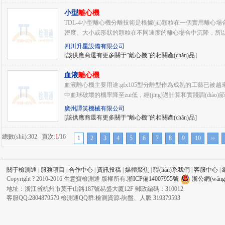
小型
離心機
TDL-4小型離心機分離技術是根據(jù)顆粒在一個實用離心場合中的狀
密度、大小或形狀的顆粒在不同速度的離心場合中沉降，所以
四川升星設備有限公司
[該供應商還有更多關于“離心機”的相關產(chǎn)品]
血液
離心機
血液離心機主要用途:gfx105型分離型作為成熟的工藝已被越來
中血球破壞的機率降至zui低，經(jīng)過計算和實踐調(diào)節(
廣州譚笑機械有限公司
[該供應商還有更多關于“離心機”的相關產(chǎn)品]
總數(shù):302 頁次:
1
/16
1
2
3
4
5
6
7
8
9
10
››
關于檢測通
|
服務項目
|
合作中心
|
資訊投稿
|
媒體聚焦
|
聯(lián)系我們
|
客服中心
|
Copyright ? 2010-2016 生意寶檢測通 版權所有.
浙ICP備14007955號
浙公網(wǎng)
地址：浙江省杭州市莫干山路187號易盛大廈12F 郵政編碼：310012
客服QQ:2804879579 檢測通QQ群:檢測資源-詢盤、人脈 319379593