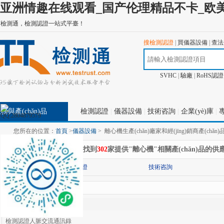
亚洲情趣在线观看_国产伦理精品不卡_欧美
檢測通，檢測認證一站式平臺！
搜檢測認證
|
買儀器設備
|
查法規
SVHC
|
驗廠
|
RoHS認證
務與產(chǎn)品
檢測認證
|
儀器設備
|
技術咨詢
|
企業(yè)庫
|
專
您所在的位置：
首頁
>
儀器設備
>
離心機生產(chǎn)廠家和經(jīng)銷商產(chǎn
在
"儀器設備"
分類下共找到
302
家提供"離心機"相關產(chǎn)品的
分類:
檢測認證
技術咨詢
查找結果
檢測認證人脈交流通訊錄