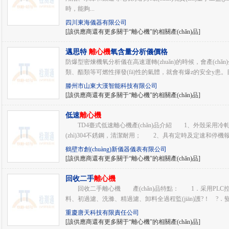
時，能夠...
四川東海儀器有限公司
[該供應商還有更多關于“離心機”的相關產(chǎn)品]
邁思特
離心機
氧含量分析儀價格
防爆型密煉機氧分析儀在高速運轉(zhuǎn)的時候，會產(ch
類、酯類等可燃性揮發(fā)性的氣體，就會有爆z的安全y患。目
滕州市山東大漢智能科技有限公司
[該供應商還有更多關于“離心機”的相關產(chǎn)品]
低速
離心機
TD4臺式低速離心機產(chǎn)品介紹 1、外殼采用冷軋鋼板
(zhì)304不銹鋼，清潔耐用； 2、具有定時及定速和停機報警等功
鶴壁市創(chuàng)新儀器儀表有限公司
[該供應商還有更多關于“離心機”的相關產(chǎn)品]
回收二手
離心機
回收二手離心機 產(chǎn)品特點： 1．采用PLC控制
料、初過濾、洗滌、精過濾、卸料全過程監(jiān)護?！ ?．變
重慶唐天科技有限責任公司
[該供應商還有更多關于“離心機”的相關產(chǎn)品]