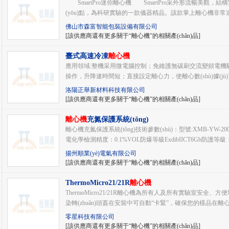
SmartPro迷你離心機 SmartPro采外形流暢美觀，結構
(yōu)點，為科研實驗的一款儀器精品。該款掌上離心機非常
佛山市森富智能包裝設備有限公司
[該供應商還有更多關于“離心機”的相關產(chǎn)品]
臺式高速冷凍
離心機
應用領域:整機采用微電腦控制；免維護無碳刷交流變頻電機驅(q
操作，升降速時間短；直接設定離心力，使離心數(shù)據(j
洛陽正舉新材料科技有限公司
[該供應商還有更多關于“離心機”的相關產(chǎn)品]
離心機
充氮保護系統(tǒng)
離心機充氮保護系統(tǒng)技術參數(shù)：型號:XMB-YW-
電化學檢測精度：0.1%VOL防爆等級ExdibIICT6Gb防護等級：
揚州順業(yè)電氣有限公司
[該供應商還有更多關于“離心機”的相關產(chǎn)品]
ThermoMicro21/21R
離心機
ThermoMicro21/21R離心機為所有人及所有實驗室安全、方便地
染轉(zhuǎn)頭蓋在安裝中可自動“卡緊”，確保您的樣品在離心過
零星科技有限公司
[該供應商還有更多關于“離心機”的相關產(chǎn)品]