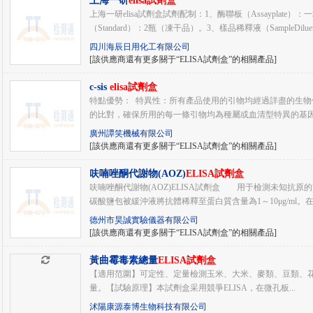
上海一研
elisa試劑盒
上海一研elisa試劑盒試劑配制：1、酶聯板（Assayplate）
（Standard）：2瓶（凍干品）。3、樣品稀釋液（SampleDiluent
四川海辰日用化工有限公司
[該供應商還有更多關于“ELISA試劑盒”的相關產品]
c-sis
elisa試劑盒
特點優勢： 特異性：所有產品使用的引物均經過詳盡的生物信
的比對，確保所用的每一條引物均為種屬或血清型特異的基因序
廣州譚笑機械有限公司
[該供應商還有更多關于“ELISA試劑盒”的相關產品]
呋喃唑酮代謝物(AOZ)
ELISA試劑盒
呋喃唑酮代謝物(AOZ)ELISA試劑盒 用于檢測未知抗原的雙
碳酸鹽包被緩沖液將抗體稀釋至蛋白質含量為1～10μg/ml。在每
德州市昊誠實驗儀器有限公司
[該供應商還有更多關于“ELISA試劑盒”的相關產品]
黃曲霉毒素總量
ELISA試劑盒
【適用范圍】可定性、定量檢測玉米、大米、麥類、豆類、
量。【試驗原理】本試劑盒采用競爭ELISA，在微孔板...
沭陽康源泰博生物科技有限公司