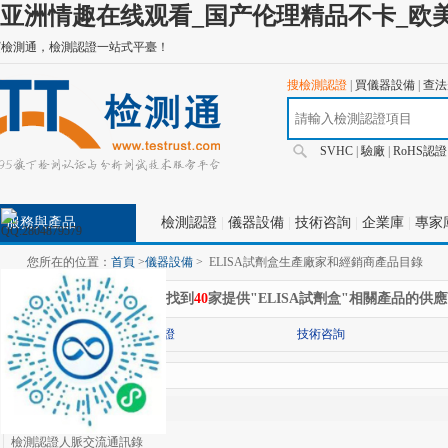
亚洲情趣在线观看_国产伦理精品不卡_欧美
寶檢測通，檢測認證一站式平臺！
搜檢測認證
|
買儀器設備
|
查法
SVHC
|
驗廠
|
RoHS認證
服務與產品
檢測認證
|
儀器設備
|
技術咨詢
|
企業庫
|
專家
您所在的位置：
首頁
>
儀器設備
>
ELISA試劑盒生產廠家和經銷商產品目錄
在
"儀器設備"
分類下共找到
40
家提供"ELISA試劑盒"相關產品的供
分類:
檢測認證
技術咨詢
查找結果
檢測認證人脈交流通訊錄