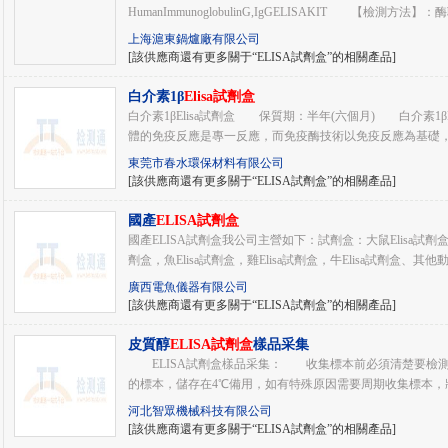
HumanImmunoglobulinG,IgGELISAKIT 【檢測方法】：酶
上海滬東鍋爐廠有限公司
[該供應商還有更多關于“ELISA試劑盒”的相關產品]
白介素1β
Elisa試劑盒
白介素1βElisa試劑盒 保質期：半年(六個月) 白介素1β
體的免疫反應是專一反應，而免疫酶技術以免疫反應為基礎，所
東莞市春水環保材料有限公司
[該供應商還有更多關于“ELISA試劑盒”的相關產品]
國產
ELISA試劑盒
國產ELISA試劑盒我公司主營如下：試劑盒：大鼠Elisa試劑盒，小
劑盒，魚Elisa試劑盒，雞Elisa試劑盒，牛Elisa試劑盒、其他動物
廣西電魚儀器有限公司
[該供應商還有更多關于“ELISA試劑盒”的相關產品]
皮質醇
ELISA試劑盒
樣品采集
ELISA試劑盒樣品采集： 收集標本前必須清楚要檢測
的標本，儲存在4℃備用，如有特殊原因需要周期收集標本，將
河北智眾機械科技有限公司
[該供應商還有更多關于“ELISA試劑盒”的相關產品]