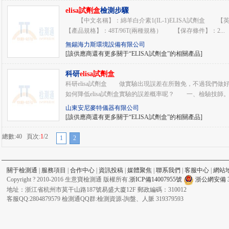
elisa試劑盒
檢測步驟
【中文名稱】：綿羊白介素1(IL-1)ELISA試劑盒 【英文名稱】：Sh
【產品規格】：48T/96T(兩種規格） 【保存條件】：2...
無錫海力斯環境設備有限公司
[該供應商還有更多關于“ELISA試劑盒”的相關產品]
科研
elisa試劑盒
科研elisa試劑盒 做實驗出現誤差在所難免，不過我們
如何降低elisa試劑盒實驗的誤差概率呢？ 一、檢驗技師。應
山東安尼麥特儀器有限公司
[該供應商還有更多關于“ELISA試劑盒”的相關產品]
總數:40 頁次:
1
/2
1
2
關于檢測通
|
服務項目
|
合作中心
|
資訊投稿
|
媒體聚焦
|
聯系我們
|
客服中心
|
網站
Copyright ? 2010-2016 生意寶檢測通 版權所有.
浙ICP備14007955號
浙公網安備 33
地址：浙江省杭州市莫干山路187號易盛大廈12F 郵政編碼：310012
客服QQ:2804879579 檢測通QQ群:檢測資源-詢盤、人脈 319379593