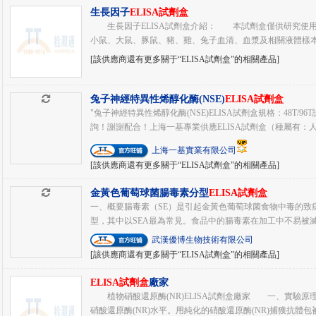
生長因子
ELISA試劑盒
生長因子ELISA試劑盒介紹： 本試劑盒僅供研究使
小鼠、大鼠、豚鼠、豬、雞、兔子血清、血漿及相關液體樣本中
[該供應商還有更多關于“ELISA試劑盒”的相關產品]
兔子神經特異性烯醇化酶(NSE)
ELISA試劑盒
"兔子神經特異性烯醇化酶(NSE)ELISA試劑盒規格：48T
詢！謝謝配合！上海一基專業供應ELISA試劑盒（種屬有：人；
上海一基實業有限公司
[該供應商還有更多關于“ELISA試劑盒”的相關產品]
金黃色葡萄球菌腸毒素分型
ELISA試劑盒
一、概要腸毒素（SE）是引起金黃色葡萄球菌食物中毒的致病物
型，其中以SEA最為常見。食品中的腸毒素在加工中不易被滅活
武漢優博生物技術有限公司
[該供應商還有更多關于“ELISA試劑盒”的相關產品]
ELISA試劑盒
廠家
植物硝酸還原酶(NR)ELISA試劑盒廠家 一、實驗
硝酸還原酶(NR)水平。用純化的硝酸還原酶(NR)捕獲抗體包被