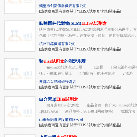
鶴壁市創新儀器儀表有限公司
[該供應商還有更多關于“ELISA試劑盒”的相關產品]
呋喃西林代謝物(SEM)
ELISA試劑盒
呋喃西林代謝物(SEM)ELISA試劑盒的原理主要分為兩步
包被了抗體的微孔板中，并在室溫下孵育，使其與抗體結合。隨
杭州百銘儀器有限公司
[該供應商還有更多關于“ELISA試劑盒”的相關產品]
豬
elisa試劑盒
的測定步驟
豬elisa試劑盒測定步驟： 1.加樣 1.除包被外都需
樣，不能加在管壁上 4.加樣時不能產生氣泡 2.溫浴...
襄都區采潤機械設備店
[該供應商還有更多關于“ELISA試劑盒”的相關產品]
白介素1β
Elisa試劑盒
白介素1βElisa試劑盒 產品名稱：白介素1βElisa試劑盒 英文名稱
1βELISAKit 產品規格：96T/48T(兩種規格) 檢測方法：.
山東華諾微波設備有限公司
[該供應商還有更多關于“ELISA試劑盒”的相關產品]